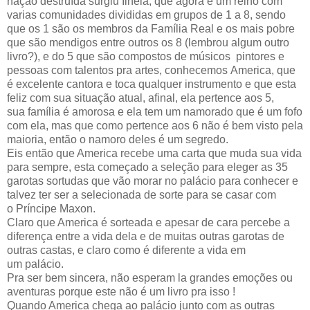
nação destruída surgiu Ilheia, que agora é um reino com
varias comunidades divididas em grupos de 1 a 8, sendo
que os 1 são os membros da Família Real e os mais pobre
que são mendigos entre outros os 8 (lembrou algum outro
livro?), e do 5 que são compostos de músicos pintores e
pessoas com talentos pra artes, conhecemos America, que
é excelente cantora e toca qualquer instrumento e que esta
feliz com sua situação atual, afinal, ela pertence aos 5,
sua família é amorosa e ela tem um namorado que é um fofo
com ela, mas que como pertence aos 6 não é bem visto pela
maioria, então o namoro deles é um segredo.
Eis então que America recebe uma carta que muda sua vida
para sempre, esta começado a seleção para eleger as 35
garotas sortudas que vão morar no palácio para conhecer e
talvez ter ser a selecionada de sorte para se casar com
o Príncipe Maxon.
Claro que America é sorteada e apesar de cara percebe a
diferença entre a vida dela e de muitas outras garotas de
outras castas, e claro como é diferente a vida em
um palácio.
Pra ser bem sincera, não esperam la grandes emoções ou
aventuras porque este não é um livro pra isso !
Quando America chega ao palácio junto com as outras