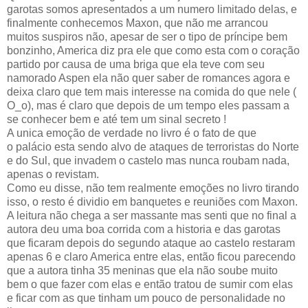
garotas somos apresentados a um numero limitado delas, e
finalmente conhecemos Maxon, que não me arrancou
muitos suspiros não, apesar de ser o tipo de príncipe bem
bonzinho, America diz pra ele que como esta com o coração
partido por causa de uma briga que ela teve com seu
namorado Aspen ela não quer saber de romances agora e
deixa claro que tem mais interesse na comida do que nele (
O_o), mas é claro que depois de um tempo eles passam a
se conhecer bem e até tem um sinal secreto !
A unica emoção de verdade no livro é o fato de que
o palácio esta sendo alvo de ataques de terroristas do Norte
e do Sul, que invadem o castelo mas nunca roubam nada,
apenas o revistam.
Como eu disse, não tem realmente emoções no livro tirando
isso, o resto é dividio em banquetes e reuniões com Maxon.
A leitura não chega a ser massante mas senti que no final a
autora deu uma boa corrida com a historia e das garotas
que ficaram depois do segundo ataque ao castelo restaram
apenas 6 e claro America entre elas, então ficou parecendo
que a autora tinha 35 meninas que ela não soube muito
bem o que fazer com elas e então tratou de sumir com elas
e ficar com as que tinham um pouco de personalidade no